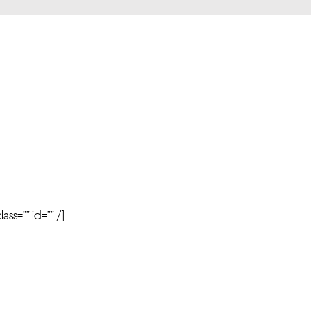
r
ass=”” id=”” /]