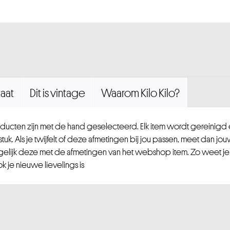
aat
Dit is vintage
Waarom Kilo Kilo?
ucten zijn met de hand geselecteerd. Elk item wordt gereinig
uk. Als je twijfelt of deze afmetingen bij jou passen, meet dan jou
gelijk deze met de afmetingen van het webshop item. Zo weet je
 je nieuwe lievelings is