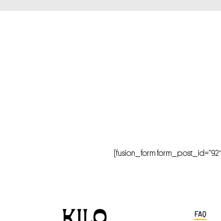
[fusion_form form_post_id=”92″ hi
FAQ