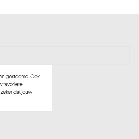
d en gestoomd. Ook
w favoriete
 zeker dat jouw