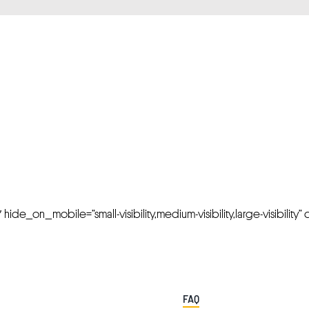
FRESH OFFERS IN YOUR INBOX
Weekly Newslette
de_on_mobile=”small-visibility,medium-visibility,large-visibility” cl
FAQ