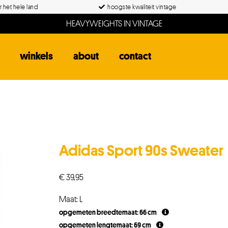
 het hele land
hoogste kwaliteit vintage
HEAVYWEIGHTS IN VINTAGE
winkels
about
contact
Adidas Sport 90s Sweater
€
39,95
Maat: L
opgemeten breedtemaat: 66 cm
opgemeten lengtemaat: 69 cm