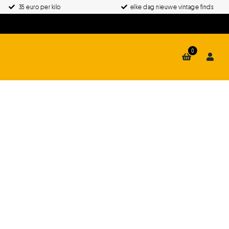
35 euro per kilo
elke dag nieuwe vintage finds
0