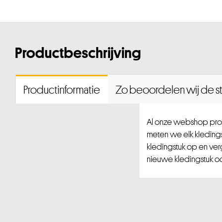
Productbeschrijving
Productinformatie
Zo beoordelen wij de st
Al onze webshop prod
meten we elk kledingst
kledingstuk op en ver
nieuwe kledingstuk ook