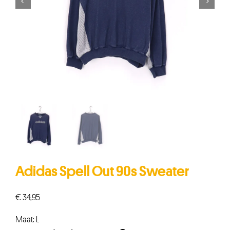


Adidas Spell Out 90s Sweater
€
34,95
Maat: L