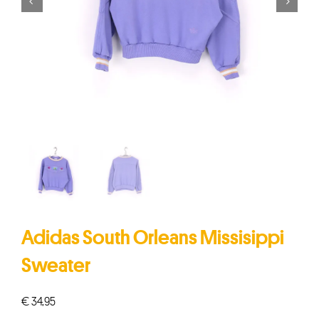


Adidas South Orleans Missisippi
Sweater
€
34,95