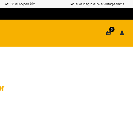
35 euro per kilo
elke dag nieuwe vintage finds
0
er