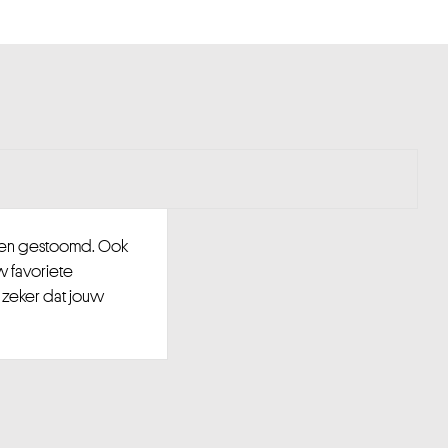
d en gestoomd. Ook
w favoriete
 zeker dat jouw