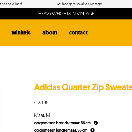
 het hele land
hoogste kwaliteit vintage
HEAVYWEIGHTS IN VINTAGE
winkels
about
contact
Adidas Quarter Zip Sweat
€
39,95
Maat: M
opgemeten breedtemaat: 56 cm
opgemeten lengtemaat: 65 cm