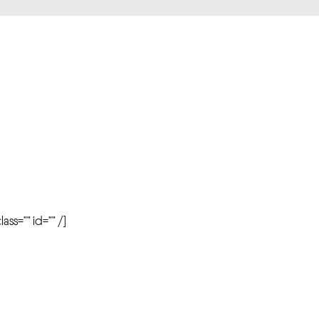
r
ass=”” id=”” /]