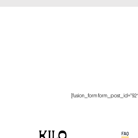
[fusion_form form_post_id=”92″ hi
FAQ