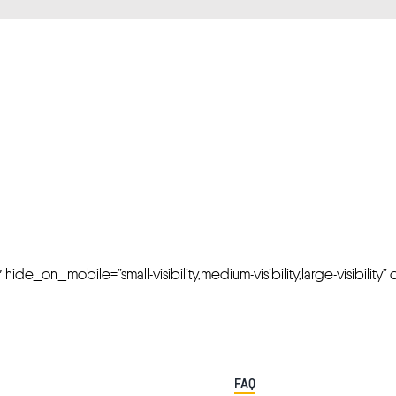
FRESH OFFERS IN YOUR INBOX
Weekly Newslette
de_on_mobile=”small-visibility,medium-visibility,large-visibility” cl
FAQ