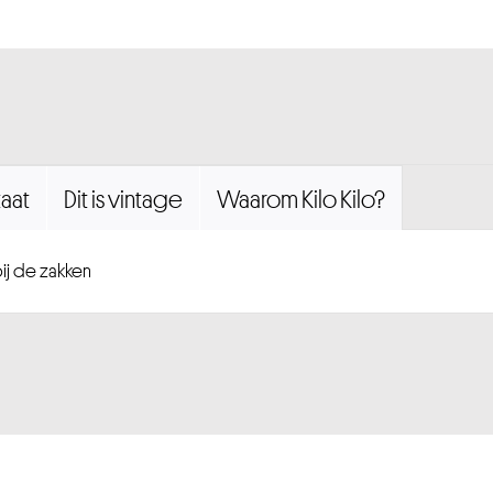
aat
Dit is vintage
Waarom Kilo Kilo?
ij de zakken