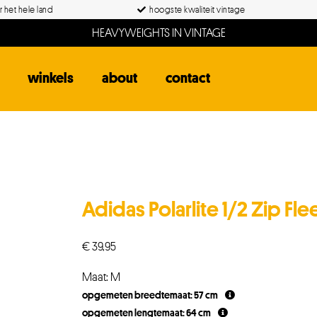
 het hele land
hoogste kwaliteit vintage
HEAVYWEIGHTS IN VINTAGE
winkels
about
contact
Adidas Polarlite 1/2 Zip Fl
€
39,95
Maat: M
opgemeten breedtemaat: 57 cm
opgemeten lengtemaat: 64 cm