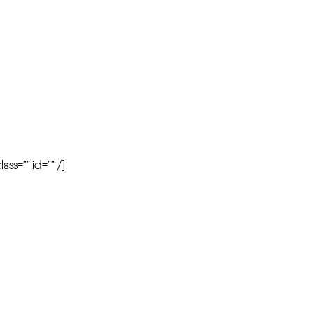
r
ass=”” id=”” /]