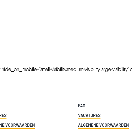
FRESH OFFERS IN YOUR INBOX
Weekly Newslette
de_on_mobile=”small-visibility,medium-visibility,large-visibility” cl
FAQ
RES
VACATURES
NE VOORWAARDEN
ALGEMENE VOORWAARDEN