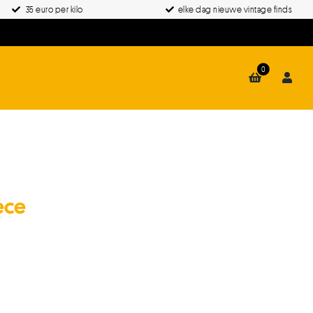
35 euro per kilo
elke dag nieuwe vintage finds
0
eece