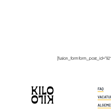
[fusion_form form_post_id=”92″ hi
FAQ
VACATU
ALGEME