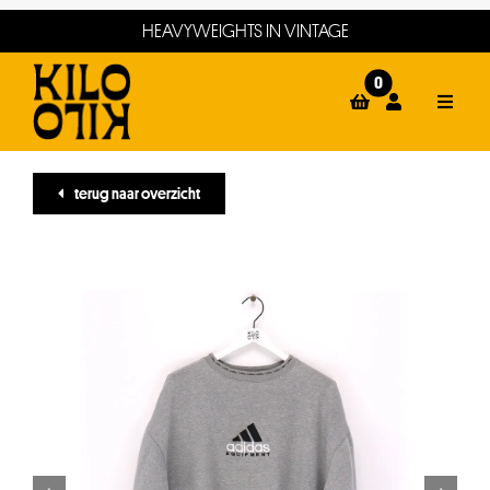
Ga
HEAVYWEIGHTS IN VINTAGE
naar
inhoud
0
Toggle
Naviga
home
terug naar overzicht
webshop
events
winkels
about
contact