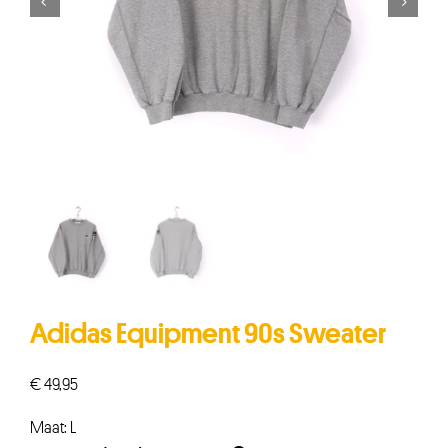


Adidas Equipment 90s Sweater
€
49,95
Maat: L