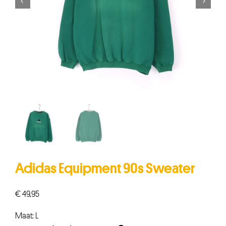


Adidas Equipment 90s Sweater
€
49,95
Maat: L