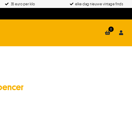
35 euro per kilo
elke dag nieuwe vintage finds
0
pencer