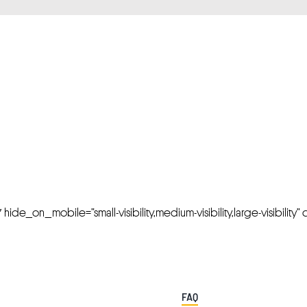
FRESH OFFERS IN YOUR INBOX
Weekly Newslette
de_on_mobile=”small-visibility,medium-visibility,large-visibility” cl
FAQ