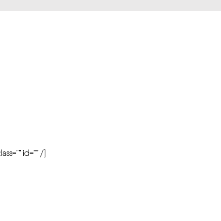
r
ass=”” id=”” /]