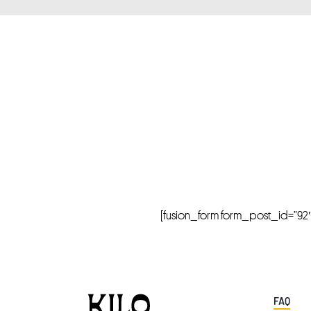
[fusion_form form_post_id=”92″ hi
FAQ