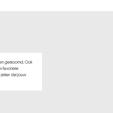
d en gestoomd. Ook
w favoriete
 zeker dat jouw