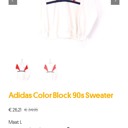


Adidas Color Block 90s Sweater
€
26,21
€
34,95
Oorspronkelijke
Huidige
prijs
prijs
Maat: L
was:
is: