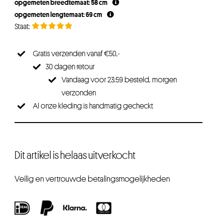
opgemeten breedtemaat: 58 cm
€34,95.
€26,21.
opgemeten lengtemaat: 69 cm
Gratis verzenden vanaf €50,-
30 dagen retour
Vandaag voor 23:59 besteld, morgen
verzonden
Al onze kleding is handmatig gecheckt
Dit artikel is helaas uitverkocht
Veilig en vertrouwde betalingsmogelijkheden