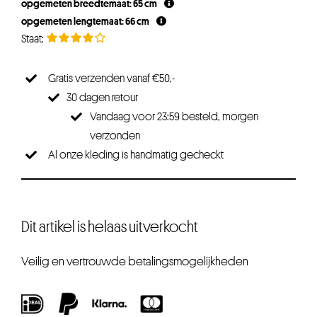
opgemeten breedtemaat: 65 cm
€34,95.
€26,21.
opgemeten lengtemaat: 66 cm
Gratis verzenden vanaf €50,-
30 dagen retour
Vandaag voor 23:59 besteld, morgen
verzonden
Al onze kleding is handmatig gecheckt
Dit artikel is helaas uitverkocht
Veilig en vertrouwde betalingsmogelijkheden