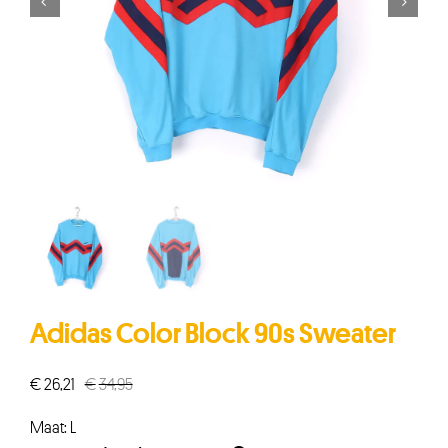


Adidas Color Block 90s Sweater
€
26,21
€
34,95
Oorspronkelijke
Huidige
prijs
prijs
Maat: L
was:
is: