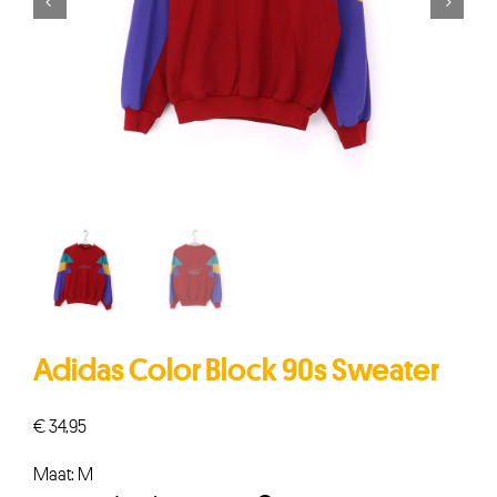


Adidas Color Block 90s Sweater
€
34,95
Maat: M