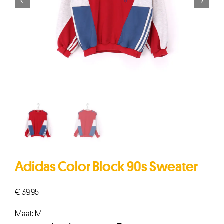


Adidas Color Block 90s Sweater
€
39,95
Maat: M