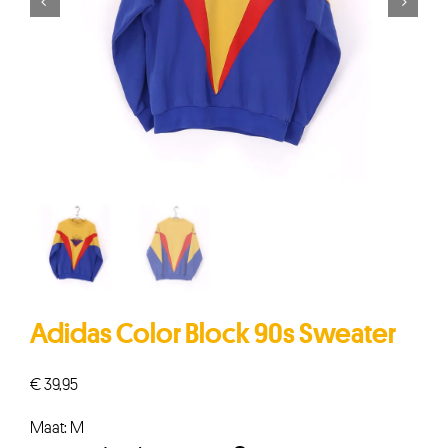


Adidas Color Block 90s Sweater
€
39,95
Maat: M