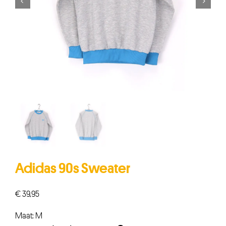


Adidas 90s Sweater
€
39,95
Maat: M