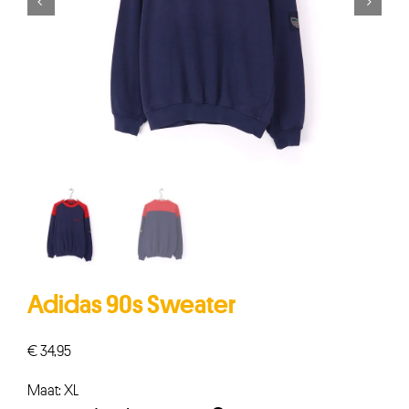


Adidas 90s Sweater
€
34,95
Maat: XL