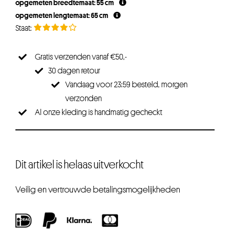
opgemeten breedtemaat: 55 cm
€29,95.
€22,46.
opgemeten lengtemaat: 65 cm
Gratis verzenden vanaf €50,-
30 dagen retour
Vandaag voor 23:59 besteld, morgen
verzonden
Al onze kleding is handmatig gecheckt
Dit artikel is helaas uitverkocht
Veilig en vertrouwde betalingsmogelijkheden