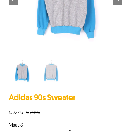


Adidas 90s Sweater
€
22,46
€
29,95
Oorspronkelijke
Huidige
prijs
prijs
Maat: S
was:
is: