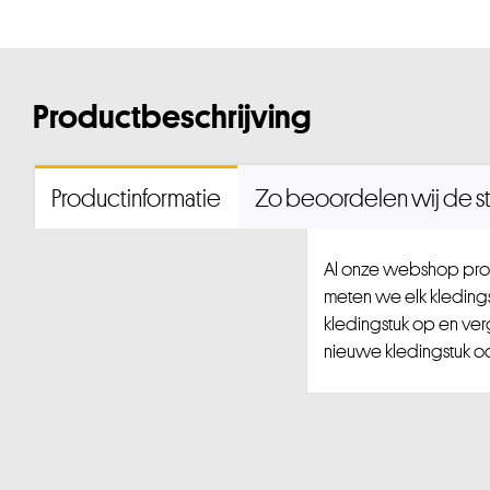
Productbeschrijving
Productinformatie
Zo beoordelen wij de st
Al onze webshop prod
meten we elk kledingst
kledingstuk op en ver
nieuwe kledingstuk ook