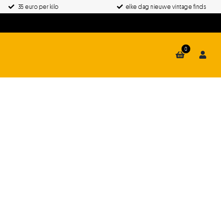
35 euro per kilo
elke dag nieuwe vintage finds
0