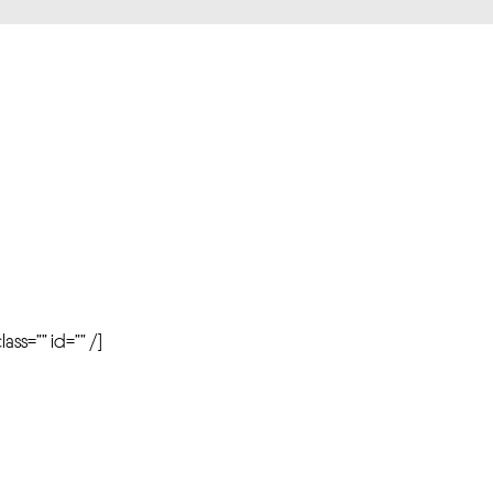
r
ass=”” id=”” /]