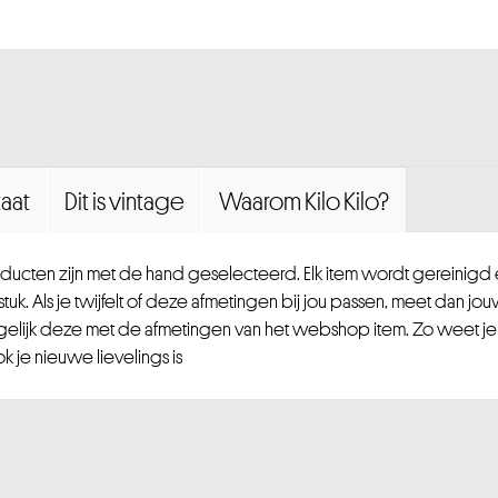
aat
Dit is vintage
Waarom Kilo Kilo?
ucten zijn met de hand geselecteerd. Elk item wordt gereinig
uk. Als je twijfelt of deze afmetingen bij jou passen, meet dan jou
gelijk deze met de afmetingen van het webshop item. Zo weet je
 je nieuwe lievelings is