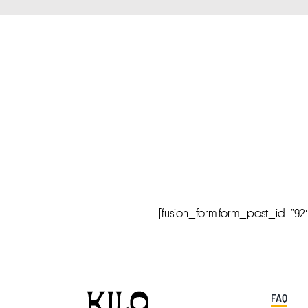
[fusion_form form_post_id=”92″ hi
FAQ