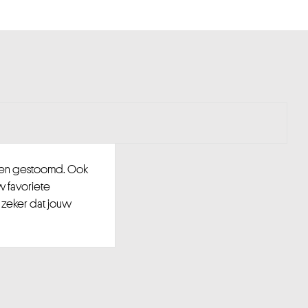
d en gestoomd. Ook
w favoriete
 zeker dat jouw