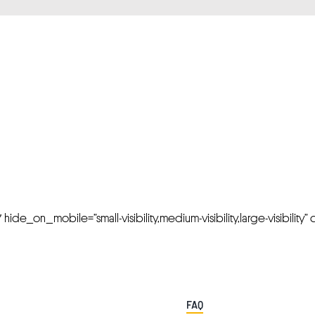
FRESH OFFERS IN YOUR INBOX
Weekly Newslette
de_on_mobile=”small-visibility,medium-visibility,large-visibility” cl
FAQ