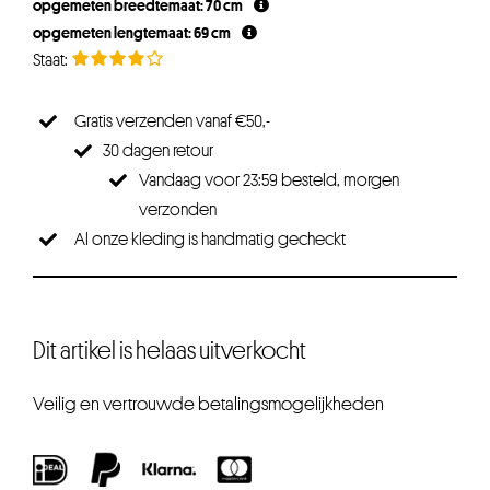
opgemeten breedtemaat: 70 cm
€34,95.
€27,96.
opgemeten lengtemaat: 69 cm
Gratis verzenden vanaf €50,-
30 dagen retour
Vandaag voor 23:59 besteld, morgen
verzonden
Al onze kleding is handmatig gecheckt
Dit artikel is helaas uitverkocht
Veilig en vertrouwde betalingsmogelijkheden