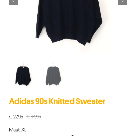


Adidas 90s Knitted Sweater
€
27,96
€
34,95
Oorspronkelijke
Huidige
prijs
prijs
Maat: XL
was:
is: