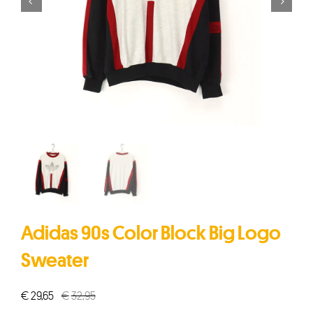


Adidas 90s Color Block Big Logo
Sweater
€
29,65
€
32,95
Oorspronkelijke
Huidige