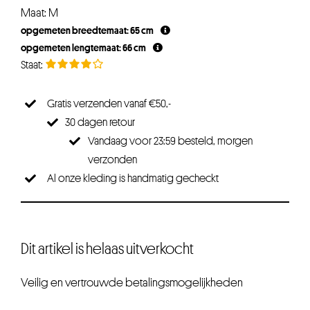
prijs
prijs
Maat: M
was:
is:
opgemeten breedtemaat: 65 cm
€32,95.
€29,65.
opgemeten lengtemaat: 66 cm
Gratis verzenden vanaf €50,-
30 dagen retour
Vandaag voor 23:59 besteld, morgen
verzonden
Al onze kleding is handmatig gecheckt
Dit artikel is helaas uitverkocht
Veilig en vertrouwde betalingsmogelijkheden