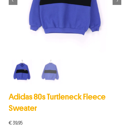


Adidas 80s Turtleneck Fleece
Sweater
€
39,95