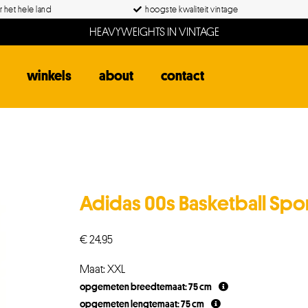
 het hele land
hoogste kwaliteit vintage
HEAVYWEIGHTS IN VINTAGE
winkels
about
contact
Adidas 00s Basketball Spo
€
24,95
Maat: XXL
opgemeten breedtemaat: 75 cm
opgemeten lengtemaat: 75 cm