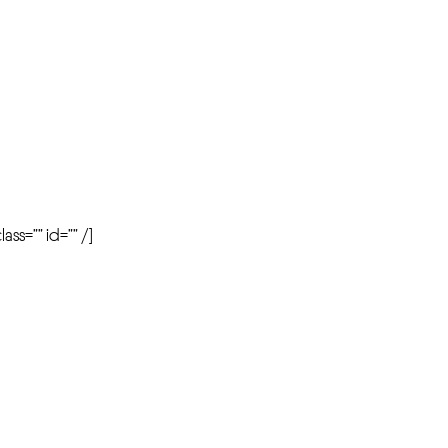
r
ass=”” id=”” /]