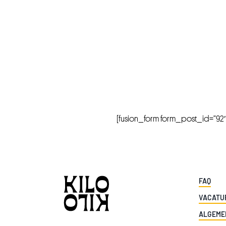
[fusion_form form_post_id=”92″ hi
FAQ
VACATU
ALGEME