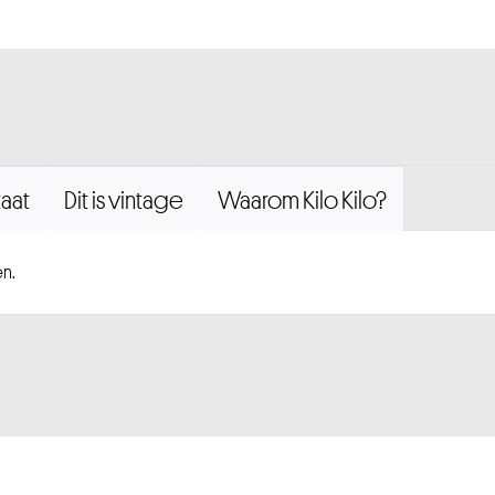
aat
Dit is vintage
Waarom Kilo Kilo?
n.