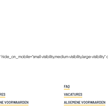
FRESH OFFERS IN YOUR INBOX
Weekly Newslette
de_on_mobile=”small-visibility,medium-visibility,large-visibility” cl
FAQ
RES
VACATURES
NE VOORWAARDEN
ALGEMENE VOORWAARDEN