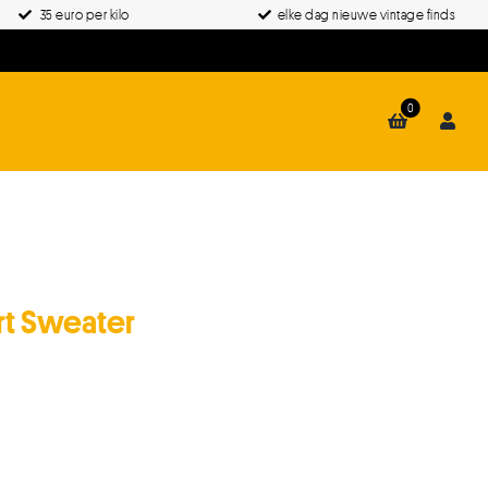
35 euro per kilo
elke dag nieuwe vintage finds
0
rt Sweater