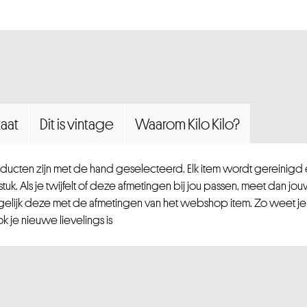
aat
Dit is vintage
Waarom Kilo Kilo?
ucten zijn met de hand geselecteerd. Elk item wordt gereinig
uk. Als je twijfelt of deze afmetingen bij jou passen, meet dan jou
gelijk deze met de afmetingen van het webshop item. Zo weet je
 je nieuwe lievelings is