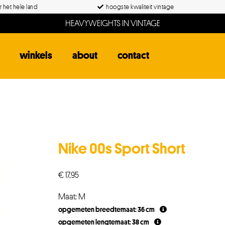
 het hele land
hoogste kwaliteit vintage
HEAVYWEIGHTS IN VINTAGE
winkels
about
contact
Nike 00s Sport Short
€
17,95
Maat: M
opgemeten breedtemaat: 36 cm
opgemeten lengtemaat: 38 cm