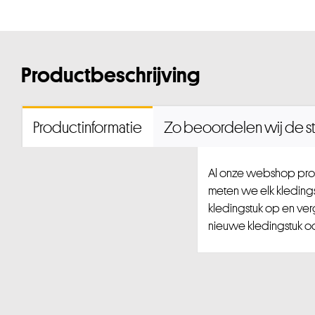
Productbeschrijving
Productinformatie
Zo beoordelen wij de st
Al onze webshop prod
meten we elk kledingst
kledingstuk op en ver
nieuwe kledingstuk ook