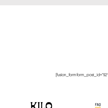
[fusion_form form_post_id=”92″ hi
FAQ