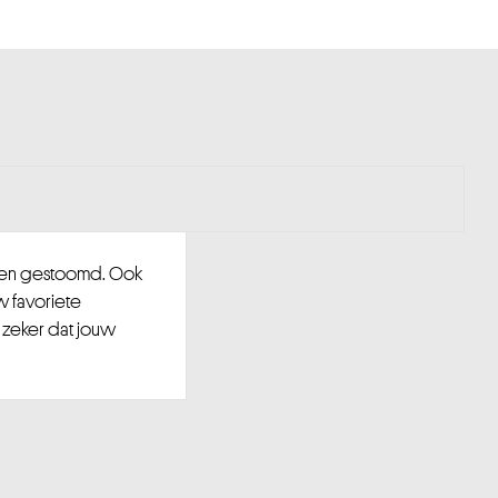
d en gestoomd. Ook
w favoriete
 zeker dat jouw