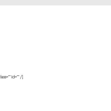
r
ass=”” id=”” /]