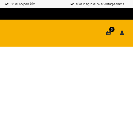
35 euro per kilo
elke dag nieuwe vintage finds
0