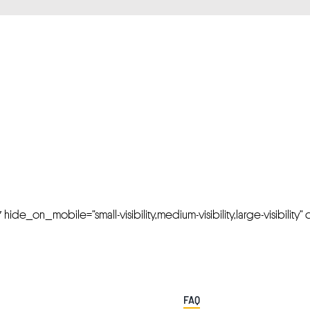
FRESH OFFERS IN YOUR INBOX
Weekly Newslette
de_on_mobile=”small-visibility,medium-visibility,large-visibility” cl
FAQ