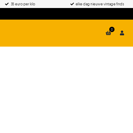
35 euro per kilo
elke dag nieuwe vintage finds
0