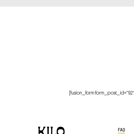
[fusion_form form_post_id=”92″ hi
FAQ