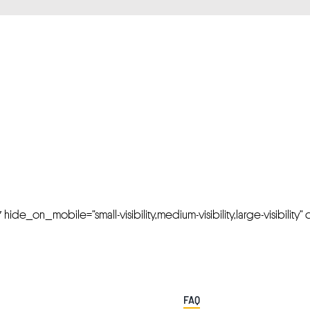
FRESH OFFERS IN YOUR INBOX
Weekly Newslette
de_on_mobile=”small-visibility,medium-visibility,large-visibility” cl
FAQ