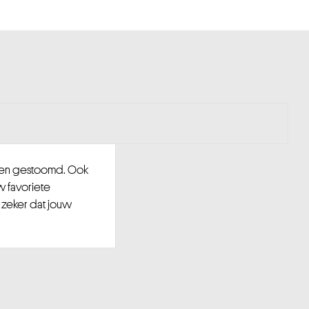
d en gestoomd. Ook
w favoriete
 zeker dat jouw