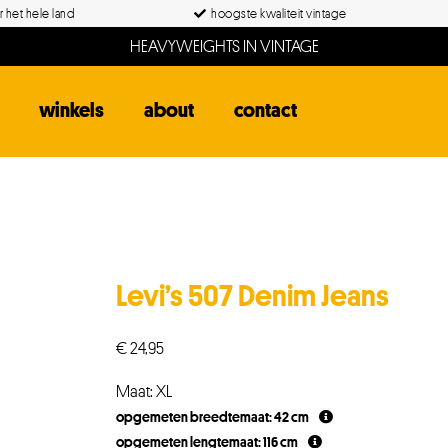
 het hele land
hoogste kwaliteit vintage
HEAVYWEIGHTS IN VINTAGE
winkels
about
contact
Levi’s 507 Denim Jeans
€
24,95
Maat: XL
opgemeten breedtemaat: 42 cm
opgemeten lengtemaat: 116 cm