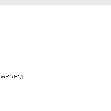
r
ass=”” id=”” /]