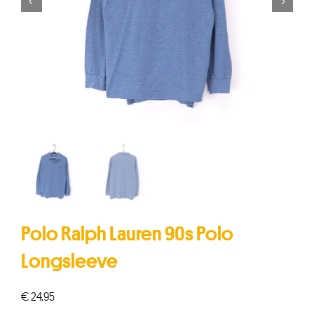


Polo Ralph Lauren 90s Polo
Longsleeve
€
24,95