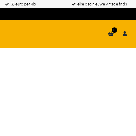
35 euro per kilo
elke dag nieuwe vintage finds
0