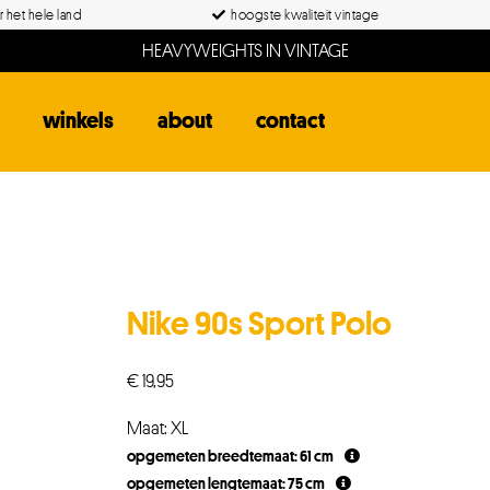
 het hele land
hoogste kwaliteit vintage
HEAVYWEIGHTS IN VINTAGE
winkels
about
contact
Nike 90s Sport Polo
€
19,95
Maat: XL
opgemeten breedtemaat: 61 cm
opgemeten lengtemaat: 75 cm