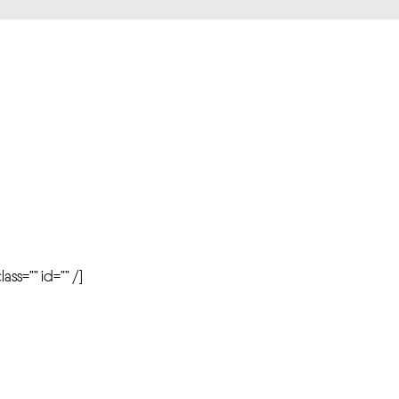
r
ass=”” id=”” /]