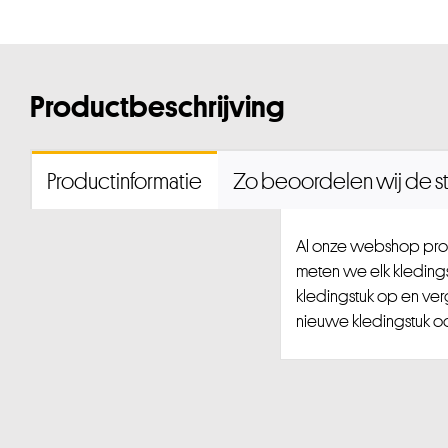
Productbeschrijving
Productinformatie
Zo beoordelen wij de st
Al onze webshop prod
meten we elk kledingst
kledingstuk op en ver
nieuwe kledingstuk ook