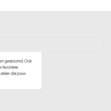
d en gestoomd. Ook
w favoriete
 zeker dat jouw