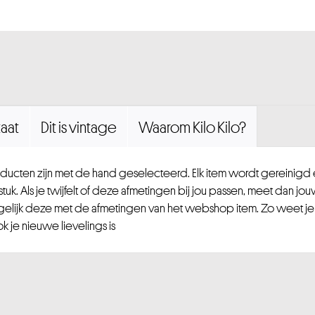
aat
Dit is vintage
Waarom Kilo Kilo?
ucten zijn met de hand geselecteerd. Elk item wordt gereinig
uk. Als je twijfelt of deze afmetingen bij jou passen, meet dan jou
gelijk deze met de afmetingen van het webshop item. Zo weet je
 je nieuwe lievelings is