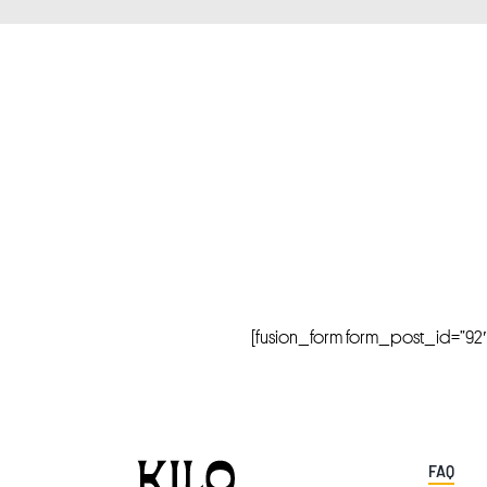
[fusion_form form_post_id=”92″ hi
FAQ