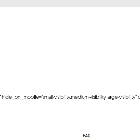
FRESH OFFERS IN YOUR INBOX
Weekly Newslette
de_on_mobile=”small-visibility,medium-visibility,large-visibility” cl
FAQ