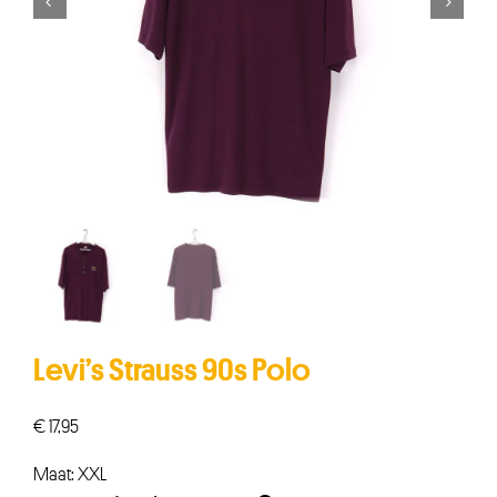


Levi’s Strauss 90s Polo
€
17,95
Maat: XXL