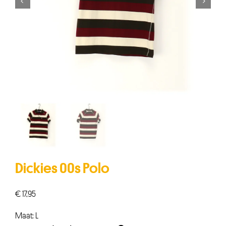


Dickies 00s Polo
€
17,95
Maat: L