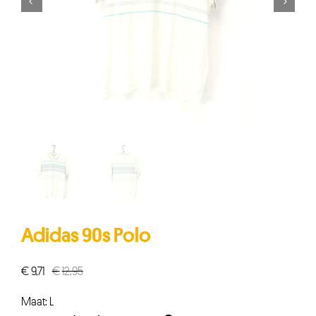


Adidas 90s Polo
€
9,71
€
12,95
Oorspronkelijke
Huidige
prijs
prijs
Maat: L
was:
is: