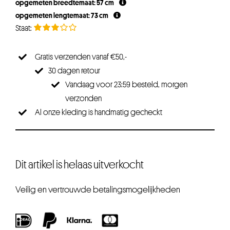
opgemeten breedtemaat: 57 cm
€12,95.
€9,71.
opgemeten lengtemaat: 73 cm
Gratis verzenden vanaf €50,-
30 dagen retour
Vandaag voor 23:59 besteld, morgen
verzonden
Al onze kleding is handmatig gecheckt
Dit artikel is helaas uitverkocht
Veilig en vertrouwde betalingsmogelijkheden