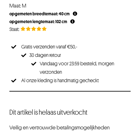
prijs
prijs
Maat: M
was:
is:
opgemeten breedtemaat: 40 cm
€29,95.
€22,46.
opgemeten lengtemaat: 102 cm
Gratis verzenden vanaf €50,-
30 dagen retour
Vandaag voor 23:59 besteld, morgen
verzonden
Al onze kleding is handmatig gecheckt
Dit artikel is helaas uitverkocht
Veilig en vertrouwde betalingsmogelijkheden