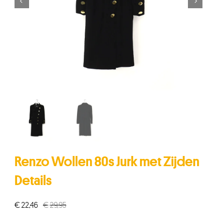


Renzo Wollen 80s Jurk met Zijden
Details
€
22,46
€
29,95
Oorspronkelijke
Huidige