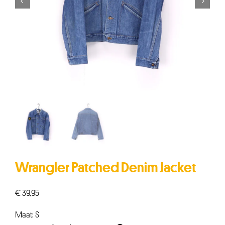


Wrangler Patched Denim Jacket
€
39,95
Maat: S