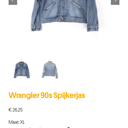


Wrangler 90s Spijkerjas
€
26,25
Maat: XL