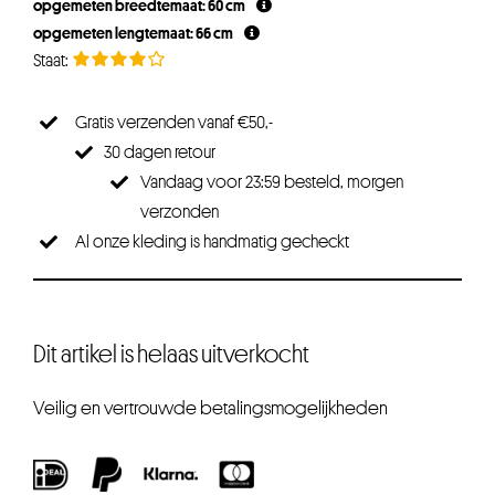
opgemeten breedtemaat: 60 cm
€26,21.
€19,66.
opgemeten lengtemaat: 66 cm
Gratis verzenden vanaf €50,-
30 dagen retour
Vandaag voor 23:59 besteld, morgen
verzonden
Al onze kleding is handmatig gecheckt
Dit artikel is helaas uitverkocht
Veilig en vertrouwde betalingsmogelijkheden