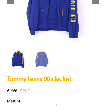


Tommy Jeans 90s Jacket
€
19,66
€
26,21
Oorspronkelijke
Huidige
prijs
prijs
Maat: M
was:
is: