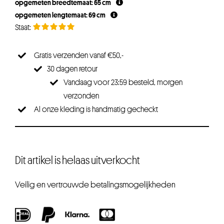
opgemeten breedtemaat: 65 cm
€74,96.
€56,22.
opgemeten lengtemaat: 69 cm
Gratis verzenden vanaf €50,-
30 dagen retour
Vandaag voor 23:59 besteld, morgen
verzonden
Al onze kleding is handmatig gecheckt
Dit artikel is helaas uitverkocht
Veilig en vertrouwde betalingsmogelijkheden