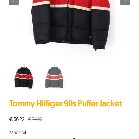


Tommy Hilfiger 90s Puffer Jacket
€
56,22
€
74,96
Oorspronkelijke
Huidige
prijs
prijs
Maat: M
was:
is: