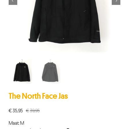


The North Face Jas
€
35,95
€
39,95
Oorspronkelijke
Huidige
prijs
prijs
Maat: M
was:
is: