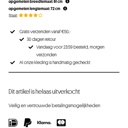
opgemeten breedtemaat: 61 cm
€39,95.
€35,95.
opgemeten lengtemaat: 72 cm
Gratis verzenden vanaf €50,-
30 dagen retour
Vandaag voor 23:59 besteld, morgen
verzonden
Al onze kleding is handmatig gecheckt
Dit artikel is helaas uitverkocht
Veilig en vertrouwde betalingsmogelijkheden