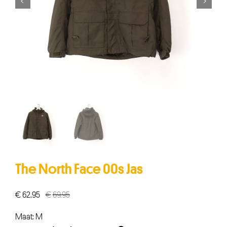


The North Face 00s Jas
€
62,95
€
69,95
Oorspronkelijke
Huidige
prijs
prijs
Maat: M
was:
is: