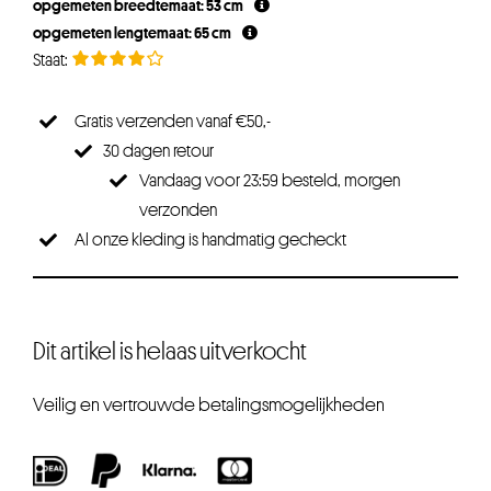
opgemeten breedtemaat: 53 cm
€69,95.
€62,95.
opgemeten lengtemaat: 65 cm
Gratis verzenden vanaf €50,-
30 dagen retour
Vandaag voor 23:59 besteld, morgen
verzonden
Al onze kleding is handmatig gecheckt
Dit artikel is helaas uitverkocht
Veilig en vertrouwde betalingsmogelijkheden