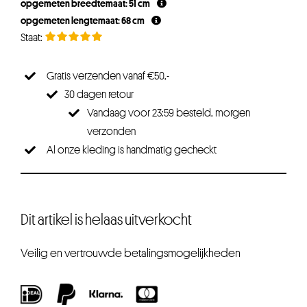
opgemeten breedtemaat: 51 cm
€26,25.
€19,69.
opgemeten lengtemaat: 68 cm
Gratis verzenden vanaf €50,-
30 dagen retour
Vandaag voor 23:59 besteld, morgen
verzonden
Al onze kleding is handmatig gecheckt
Dit artikel is helaas uitverkocht
Veilig en vertrouwde betalingsmogelijkheden