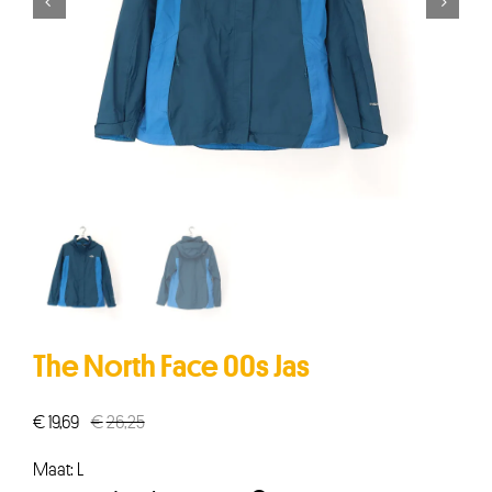


The North Face 00s Jas
€
19,69
€
26,25
Oorspronkelijke
Huidige
prijs
prijs
Maat: L
was:
is: