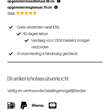
opgemeten breedtemaat: 66 cm
€52,46.
€39,34.
opgemeten lengtemaat: 75 cm
Gratis verzenden vanaf €50,-
30 dagen retour
Vandaag voor 23:59 besteld, morgen
verzonden
Al onze kleding is handmatig gecheckt
Dit artikel is helaas uitverkocht
Veilig en vertrouwde betalingsmogelijkheden