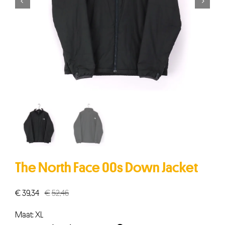


The North Face 00s Down Jacket
€
39,34
€
52,46
Oorspronkelijke
Huidige
prijs
prijs
Maat: XL
was:
is: