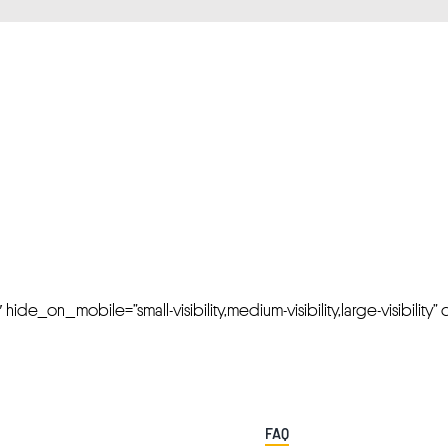
FRESH OFFERS IN YOUR INBOX
Weekly Newslette
de_on_mobile=”small-visibility,medium-visibility,large-visibility” cl
FAQ