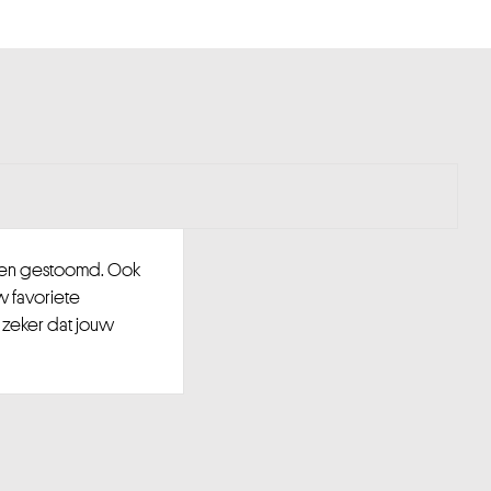
d en gestoomd. Ook
w favoriete
 zeker dat jouw