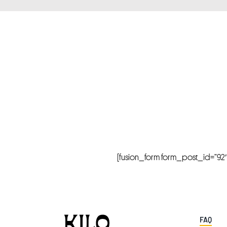
[fusion_form form_post_id=”92″ hi
FAQ