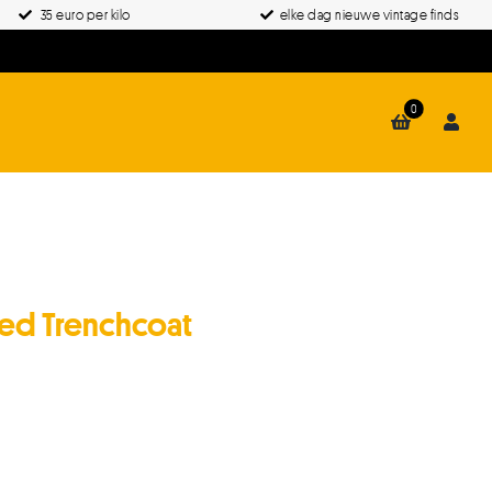
35 euro per kilo
elke dag nieuwe vintage finds
0
xed Trenchcoat