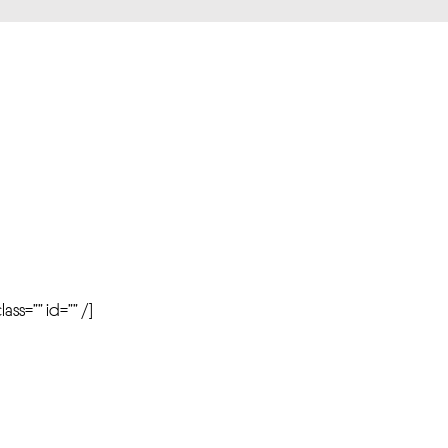
r
ass=”” id=”” /]