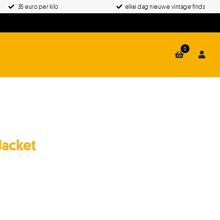
35 euro per kilo
elke dag nieuwe vintage finds
0
Jacket