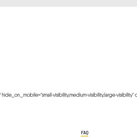
FRESH OFFERS IN YOUR INBOX
Weekly Newslette
de_on_mobile=”small-visibility,medium-visibility,large-visibility” cl
FAQ