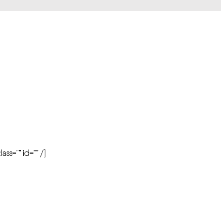
r
ass=”” id=”” /]