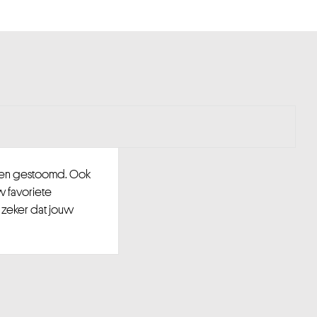
d en gestoomd. Ook
w favoriete
 zeker dat jouw