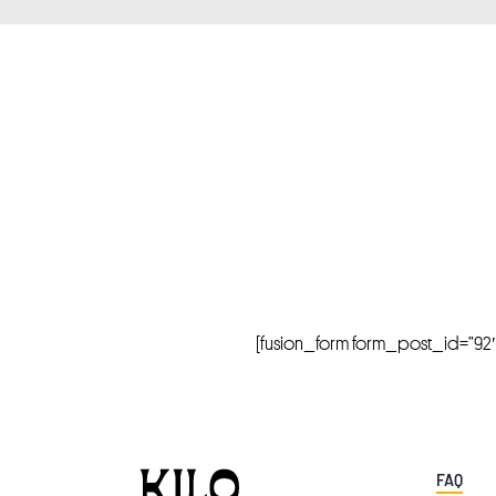
[fusion_form form_post_id=”92″ hi
FAQ