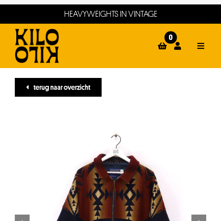
Ga
HEAVYWEIGHTS IN VINTAGE
naar
inhoud
0
Toggle
Naviga
home
terug naar overzicht
webshop
events
winkels
about
contact