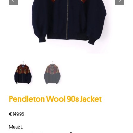


Pendleton Wool 90s Jacket
€
149,95
Maat: L