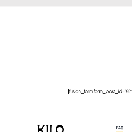
[fusion_form form_post_id=”92″ hi
FAQ