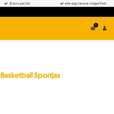
35 euro per kilo
elke dag nieuwe vintage finds
0
 Basketball Sportjas