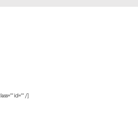
r
ass=”” id=”” /]