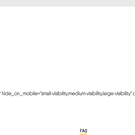
FRESH OFFERS IN YOUR INBOX
Weekly Newslette
de_on_mobile=”small-visibility,medium-visibility,large-visibility” cl
FAQ