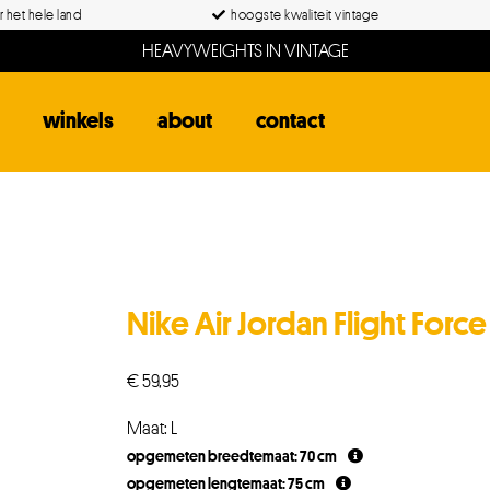
 het hele land
hoogste kwaliteit vintage
HEAVYWEIGHTS IN VINTAGE
winkels
about
contact
Nike Air Jordan Flight Force
€
59,95
Maat: L
opgemeten breedtemaat: 70 cm
opgemeten lengtemaat: 75 cm