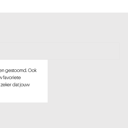
d en gestoomd. Ook
w favoriete
 zeker dat jouw