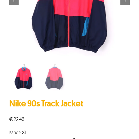


Nike 90s Track Jacket
€
22,46
Maat: XL