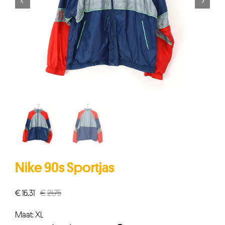


Nike 90s Sportjas
€
16,31
€
21,75
Oorspronkelijke
Huidige
prijs
prijs
Maat: XL
was:
is: