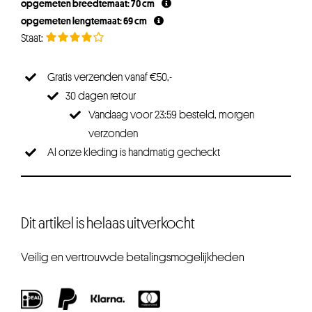
opgemeten breedtemaat: 70 cm
€21,75.
€16,31.
opgemeten lengtemaat: 69 cm
Gratis verzenden vanaf €50,-
30 dagen retour
Vandaag voor 23:59 besteld, morgen
verzonden
Al onze kleding is handmatig gecheckt
Dit artikel is helaas uitverkocht
Veilig en vertrouwde betalingsmogelijkheden