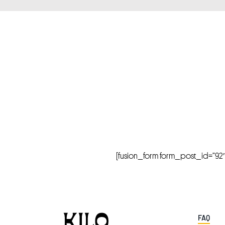
[fusion_form form_post_id=”92″ hi
FAQ