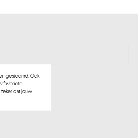
d en gestoomd. Ook
w favoriete
 zeker dat jouw