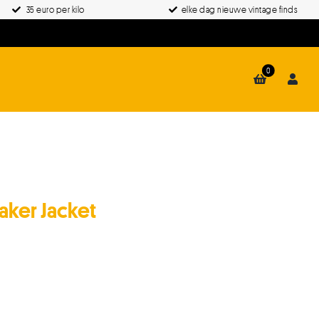
35 euro per kilo
elke dag nieuwe vintage finds
0
aker Jacket