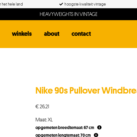
 het hele land
hoogste kwaliteit vintage
HEAVYWEIGHTS IN VINTAGE
winkels
about
contact
Nike 90s Pullover Windbre
€
26,21
Maat: XL
opgemeten breedtemaat: 67 cm
opgemeten lengtemaat: 70 cm