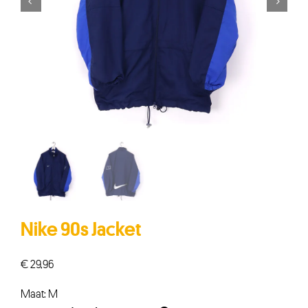


Nike 90s Jacket
€
29,96
Maat: M