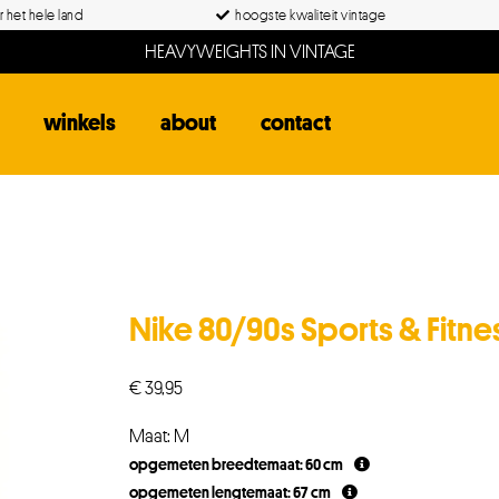
 het hele land
hoogste kwaliteit vintage
HEAVYWEIGHTS IN VINTAGE
winkels
about
contact
Nike 80/90s Sports & Fitn
€
39,95
Maat: M
opgemeten breedtemaat: 60 cm
opgemeten lengtemaat: 67 cm