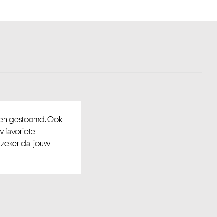
d en gestoomd. Ook
w favoriete
 zeker dat jouw