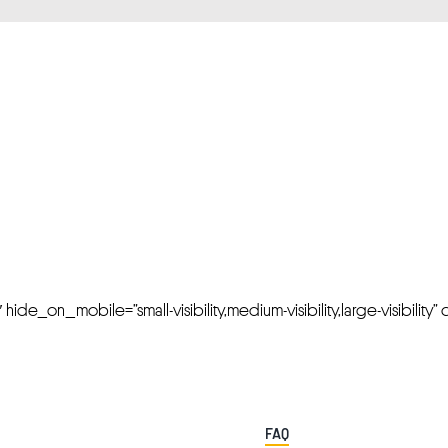
FRESH OFFERS IN YOUR INBOX
Weekly Newslette
de_on_mobile=”small-visibility,medium-visibility,large-visibility” cl
FAQ