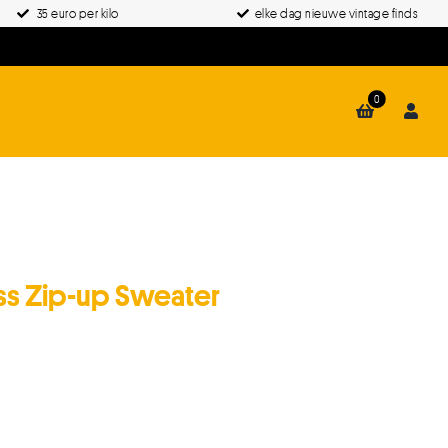
35 euro per kilo
elke dag nieuwe vintage finds
0
ess Zip-up Sweater