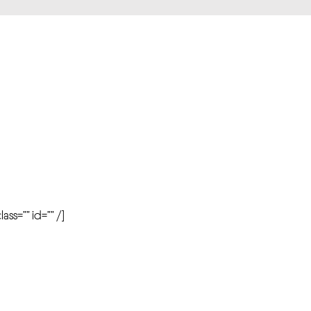
r
ass=”” id=”” /]