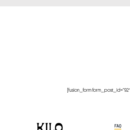
[fusion_form form_post_id=”92″ hi
FAQ