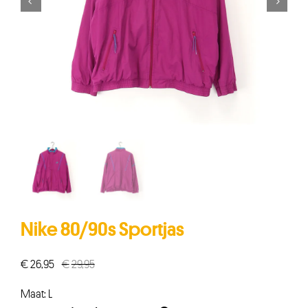


Nike 80/90s Sportjas
€
26,95
€
29,95
Oorspronkelijke
Huidige
prijs
prijs
Maat: L
was:
is: