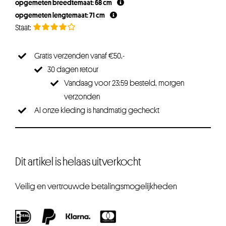
opgemeten breedtemaat: 68 cm
€29,95.
€26,95.
opgemeten lengtemaat: 71 cm
Gratis verzenden vanaf €50,-
30 dagen retour
Vandaag voor 23:59 besteld, morgen
verzonden
Al onze kleding is handmatig gecheckt
Dit artikel is helaas uitverkocht
Veilig en vertrouwde betalingsmogelijkheden