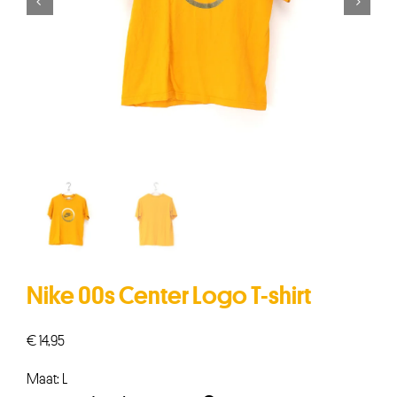


Nike 00s Center Logo T-shirt
€
14,95
Maat: L