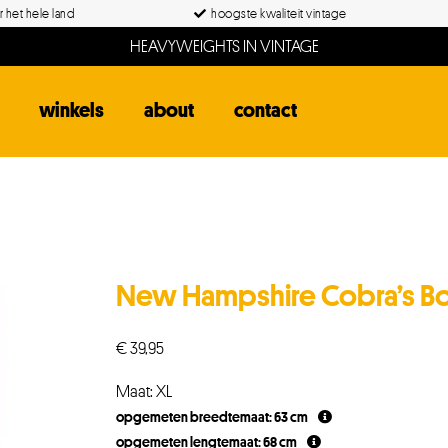
 het hele land
hoogste kwaliteit vintage
HEAVYWEIGHTS IN VINTAGE
winkels
about
contact
New Hampshire Cobra’s B
€
39,95
Maat: XL
opgemeten breedtemaat: 63 cm
opgemeten lengtemaat: 68 cm