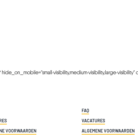
FRESH OFFERS IN YOUR INBOX
Weekly Newslette
de_on_mobile=”small-visibility,medium-visibility,large-visibility” cl
FAQ
RES
VACATURES
NE VOORWAARDEN
ALGEMENE VOORWAARDEN