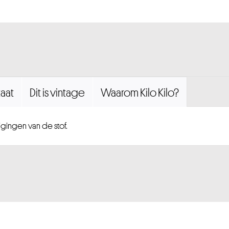
aat
Dit is vintage
Waarom Kilo Kilo?
igingen van de stof.