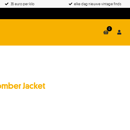
35 euro per kilo
elke dag nieuwe vintage finds
0
omber Jacket