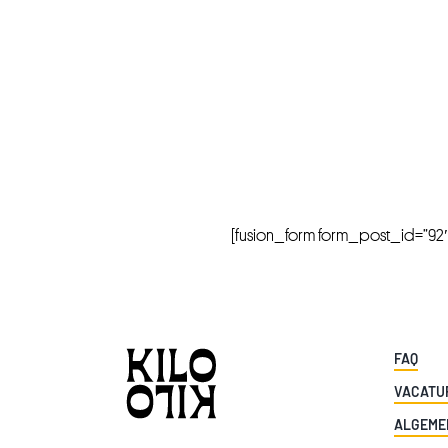
[fusion_form form_post_id=”92″ hi
FAQ
VACATU
ALGEME