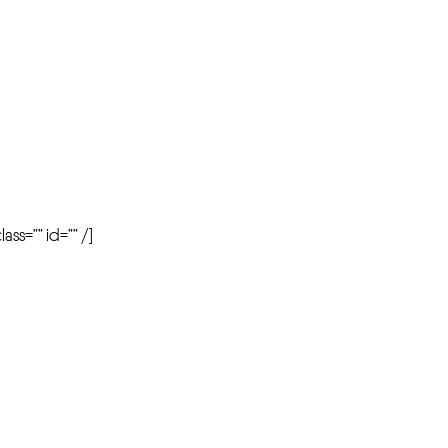
r
ass=”” id=”” /]